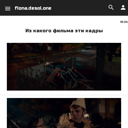
search
person
menu
fiona.desol.one
10:34
Из какого фильма эти кадры