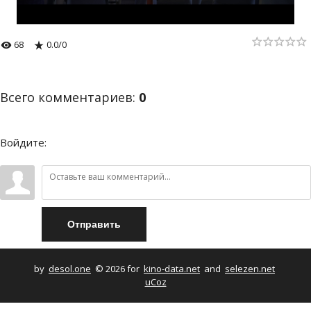
68
0.0
/
0
Всего комментариев
:
0
Войдите:
Отправить
by
desol.one
© 2026 for
kino-data.net
and
selezen.net
uCoz