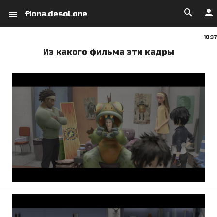
search
person
menu
fiona.desol.one
10:37
Из какого фильма эти кадры